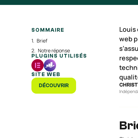
Louis
SOMMAIRE
web po
Brief
s’ass
Notre réponse
PLUGINS UTILISÉS
respe
techni
SITE WEB
quali
CHRIST
DÉCOUVRIR
Indépend
Bri