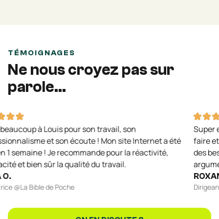
TÉMOIGNAGES
Ne nous croyez pas sur
parole...
oup à Louis pour son travail, son
Super expéri
alisme et son écoute ! Mon site Internet a été
faire et, év
emaine ! Je recommande pour la réactivité,
des besoins,
 et bien sûr la qualité du travail.
arguments co
ROXANNE 
@La Bible de Poche
Dirigeante @D